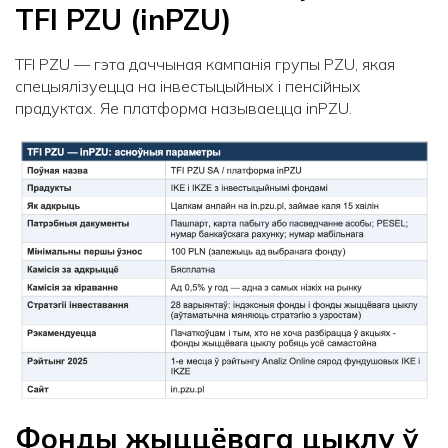
TFI
PZU
(
inPZU
)
TFI PZU — гэта даччыная кампанія групы PZU, якая
спецыялізуецца на інвестыцыйных і пенсійных
прадуктах. Яе платформа называецца inPZU.
Фонды жыццёвага цыклу ў