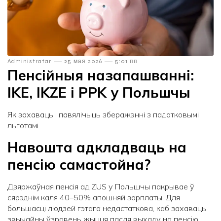
—
—
Admіnіstratar
25 мая 2026
5:01 пп
Пенсійныя назапашванні:
IKE, IKZE і PPK у Польшчы
Як захаваць і павялічыць зберажэнні з падатковымі
льготамі.
Навошта адкладваць на
пенсію самастойна?
Дзяржаўная пенсія ад ZUS у Польшчы пакрывае ў
сярэднім каля 40–50% апошняй зарплаты. Для
большасці людзей гэтага недастаткова, каб захаваць
звычайны ўзровень жыцця пасля выхаду на пенсію.