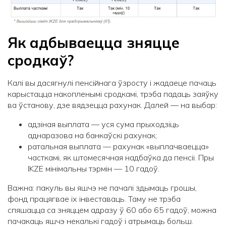
Як адбываецца зняцце
сродкаў?
Калі вы дасягнулі пенсійнага ўзросту і жадаеце пачаць
карыстацца накопленымі сродкамі, трэба падаць заяўку
ва ўстанову, дзе вядзецца рахунак. Далей — на выбар:
адзіная выплата — уся сума прыходзіць
аднаразова на банкаўскі рахунак;
ратальная выплата — рахунак «выплачваецца»
часткамі, як штомесячная надбаўка да пенсіі. Пры
IKZE мінімальны тэрмін — 10 гадоў.
Важна: пакуль вы яшчэ не пачалі здымаць грошы,
фонд працягвае іх інвеставаць. Таму не трэба
спяшацца са зняццем адразу ў 60 або 65 гадоў, можна
пачакаць яшчэ некалькі гадоў і атрымаць больш.