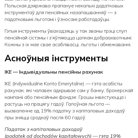
Польская дзяржава прапануе некалькі дадатковых
інструментаў для пенсійных назапашванняў — з
падатковымі льготамі і ўзносамі работадаўцы.
Гэтыя інструменты ўваходзяць у так званы трэці слуп
пенсійнай сістэмы і з’яўляюцца цалкам добраахвотнымі.
Кожны з іх мае свае асаблівасці, льготы і абмежаванні.
Асноўныя інструменты
IKE — Індывідуальны пенсійны рахунак
IKE (Indywidualne Konto Emerytalne) — гэта асабісты
рахунак, які чалавек адкрывае сам у банку, брокерскай
кампаніі або пенсійным фондзе. Грошы інвестуюцца і
растуць на працягу гадоў. Галоўная льгота —
вызваленне ад 19% падатку з капіталовых даходаў
пры зняцці сродкаў пасля 60 гадоў.
Падатак з капіталовых даходаў
(
podatek
od
dochod
ó
w
kapita
ł
owych
)
—
гэта 19%