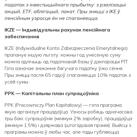
падатак з інвестыцыйнага прыбытку: з рэалізацыі
акцый,
ETF
, аблігацый, лакат. Пры зняцці з
IKE
ў
пенсійным узросце ён не спаганяецца.
IKZE
— Індывідуальны рахунак пенсійнага
забеспячэння
IKZE (Indywidualne Konto Zabezpieczenia Emerytalnego)
прапануе іншую льготу: кожны год унесеную суму
можна адлічыць ад падатковай базы ў дэкларацыі PIT.
Гэта азначае зніжэнне бягучага падатку ўжо сёння.
Пры зняцці пасля 65 гадоў спаганяецца 10% падатак з
усёй сумы.
PPK — Капітальны план супрацоўніка
PPK (Pracowniczy Plan Kapitałowy) — гэта праграма,
якую арганізуе працадаўца. Узносы робяць адначасова
тры бакі: супрацоўнік (мінімум 2% заробку), працадаўца
(мінімум 1,5%) і дзяржава (штогадовая прэмія). Выйсці з
праграмы можна ў любы час, але тады губляюцца