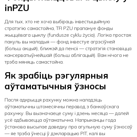
inPZU
Для тых, хто не хоча выбіраць інвестыцыйную
стратэгію самастойна, TFI PZU прапануе фонды
жыццёвага цыклу (fundusze cyklu życia). Логіка простая:
пакуль вы маладыя — фонд інвестуе агрэсіўней
(больш акцый), ближэй да пенсіі — стратэгія становіцца
кансерватыўнейшай (больш аблігацый). Вам нічога не
трэба мяняць самастойна.
Як зрабіць рэгулярныя
аўтаматычныя ўзносы
Пасля адкрыцця рахунку можна наладзіць
аўтаматычны штомесячны перавод з банкаўскага
рахунку. Вы вызначаеце суму і дзень месяца — далей
усё адбываецца аўтаматычна. Напрыканцы года
ўстанова высылае даведку пра агульную суму ўзносаў
— яе трэба ўнесці ў дэкларацыю PIT, калі вы