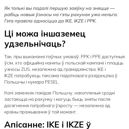
Як толькі вы падалі першую заяўку на зняцце —
рабіць новыя ўзносы на гэты рахунак ужо нельга.
Гэта правіла адносіцца да
IKE
,
IKZE
і
PPK
.
Ці можа іншаземец
удзельнічаць?
Так, пры выкананні пэўных умоваў. PPK і PPE даступныя
ўсім, хто афіцыйна наняты ў польскай кампаніі і плаціць
узносы ZUS, незалежна ад грамадзянства. IKE і
IKZE патрабуюць таксама падатковага рэзідэнцтва ў
Польшчы і нумара PESEL.
Калі замежнік пакідае Польшчу, накопленыя сродкі
застаюцца на рахунку і могуць быць зняты пасля
дасягнення патрэбнага ўзросту — незалежна ад
краіны пражывання ў той момант.
Апісанне:
IKE
і
IKZE
ў