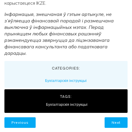
карыстаецеся IKZE.
Інфармацыя, змешчаная ў гэтым артыкуле, не
з’яўляецца фінансавай парадай і размешчана
выключна ў інфармацыйных мэтах. Перад
прыняццем любых фінансавых рашэнняў
рэкамендуецца звярнуцца да ліцэнзаванага
фінансавага кансультанта або падатковага
дарадцы.
CATEGORIES:
Бухгалтарскія інструкцыі
TAGS:
Бухгалтарскія інструкцыі
Previous
Next