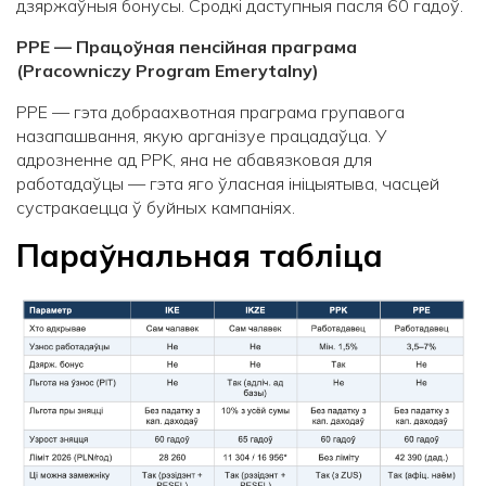
дзяржаўныя бонусы. Сродкі даступныя пасля 60 гадоў.
PPE — Працоўная пенсійная праграма
(Pracowniczy Program Emerytalny)
PPE — гэта добраахвотная праграма групавога
назапашвання, якую арганізуе працадаўца. У
адрозненне ад PPK, яна не абавязковая для
работадаўцы — гэта яго ўласная ініцыятыва, часцей
сустракаецца ў буйных кампаніях.
Параўнальная табліца