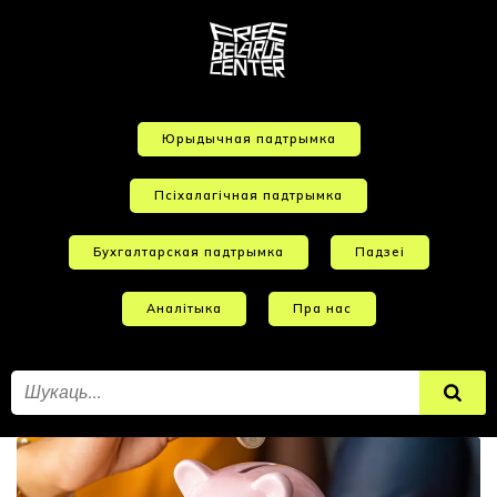
Юрыдычная падтрымка
Псіхалагічная падтрымка
Бухгалтарская падтрымка
Падзеі
Аналітыка
Пра нас