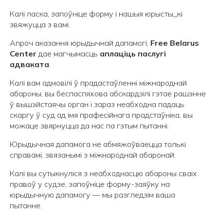
Калі ласка, запоўніце форму і нашыя юрысты_кі
звяжуцца з вамі.
Апроч аказання юрыдычнай дапамогі,
Free Belarus
Center
дае магчымасць
аплаціць паслугі
адваката
.
Калі вам адмовілі ў прадастаўленні міжнароднай
абароны, вы беспаспяхова абскардзілі гэтае рашэнне
ў вышэйстаячы орган і зараз неабходна падаць
скаргу ў суд ад імя прафесійнага прадстаўніка, вы
можаце звярнуцца да нас па гэтым пытанні.
Юрыдычная дапамога не абмяжоўваецца толькі
справамі, звязанымі з міжнароднай абаронай.
Калі вы сутыкнуліся з неабходнасцю абароны сваіх
правоў у судзе, запоўніце форму-заяўку на
юрыдычную дапамогу — мы разгледзім ваша
пытанне.