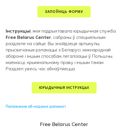
ЗАПОЎНІЦЬ ФОРМУ
Інструкцыі
, якія падрыхтавала юрыдычная служба
Free Belarus Center
, сабраны ў спецыяльным
раздзеле на сайце. Вы знойдзеце артыкулы,
прысвечаныя рэлакацыі з Беларусі, міжнароднай
абароне і іншым спосабам легалізацыі ў Польшчы,
маёмасці, крымінальнаму праву і іншым тэмам.
Раздзел увесь час абнаўляецца.
ЮРЫДЫЧНЫЯ ІНСТРУКЦЫІ
Палажэнне аб наданні дапамогі
Free Belarus Center