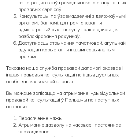
рэгістрацыі актаў грамадзянскага стану і іншых
прававых сэрвісаў.
Кансультацыі па ўзаемадзеянні з дзяржаўнымі
органамі, банкамі, цэнтрамі аказання
адміністрацыйных паслуг у галіне адкрыцця,
разблакіравання рахункаў.
Даступнасць атрымання пачатковай, агульнай
адукацыі і карыстання іншымі сацыяльнымі
правамі.
Таксама наша служба прававой дапамогі аказвае і
іншыя прававыя кансультацыі па індывідуальных
асаблівасцях кожнай справы.
Вы можаце запісацца на атрыманне індывідуальнай
прававой кансультацыі ў Польшчы па наступных
пытаннях:
Перасячэнне мяжы.
Атрыманне дазволу на часовае і пастаяннае
знаходжанне.