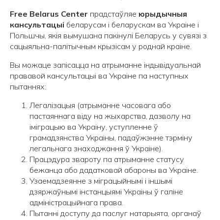
Free Belarus Center
прадстаўляе
юрыдычныя
кансультацыі
беларусам і беларускам ва Украіне і
Польшчы, якія вымушана пакінулі Беларусь у сувязі з
сацыяльна-палітычным крызісам у роднай краіне.
Вы можаце запісацца на атрыманне індывідуальнай
прававой кансультацыі ва Украіне па наступных
пытаннях:
Легалізацыя (атрыманне часовага або
пастаяннага віду на жыхарства, дазволу на
іміграцыю ва Украіну, уступленне ў
грамадзянства Украіны, падаўжэнне тэрміну
легальнага знаходжання ў Украіне).
Працэдура звароту па атрыманне статусу
бежанца або дадатковай абароны ва Украіне.
Узаемадзеянне з міграцыйнымі і іншымі
дзяржаўнымі інстанцыямі Украіны ў галіне
адміністрацыйнага права.
Пытанні доступу да паслуг натарыята, органаў