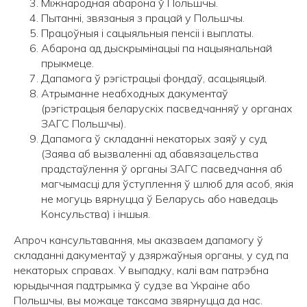
Міжнародная абарона ў Польшчы.
Пытанні, звязаныя з працай у Польшчы.
Працоўныя і сацыяльныя пенсіі і выплаты.
Абарона ад дыскрымінацыі па нацыянальнай
прыкмеце.
Дапамога ў рэгістрацыі фондаў, асацыяцый.
Атрыманне неабходных дакументаў
(рэгістрацыя беларускіх пасведчанняў у органах
ЗАГС Польшчы).
Дапамога ў складанні некаторых заяў у суд
(Заява аб вызваленні ад абавязацельства
прадстаўлення ў органы ЗАГС пасведчання аб
магчымасці для ўступлення ў шлюб для асоб, якія
не могуць вярнуцца ў Беларусь або наведаць
Консульства) і іншыя.
Апроч кансультавання, мы аказваем дапамогу ў
складанні дакументаў у дзяржаўныя органы, у суд па
некаторых справах. У выпадку, калі вам патрэбна
юрыдычная падтрымка ў судзе ва Украіне або
Польшчы, вы можаце таксама звярнуцца да нас.