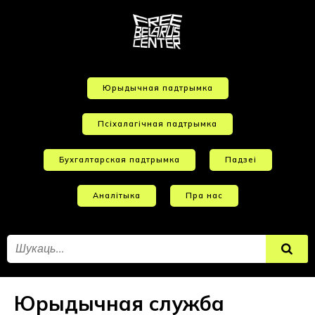
Юрыдычная падтрымка
Псіхалагічная падтрымка
Бухгалтарская падтрымка
Падзеі
Аналітыка
Пра нас
Юрыдычная служба