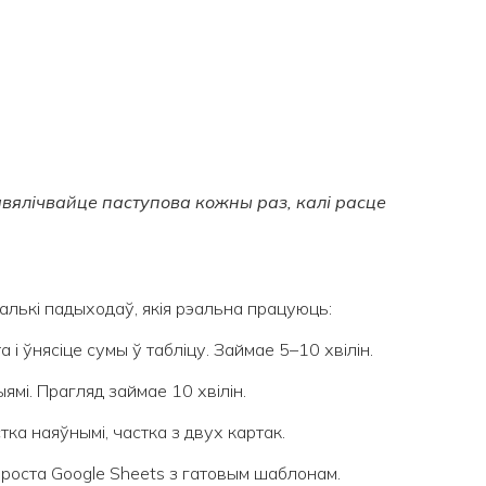
вялічвайце паступова кожны раз, калі расце
алькі падыходаў, якія рэальна працуюць:
 і ўнясіце сумы ў табліцу. Займае 5–10 хвілін.
ямі. Прагляд займае 10 хвілін.
тка наяўнымі, частка з двух картак.
проста Google Sheets з гатовым шаблонам.