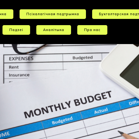
мка
Псіхалагічная падтрымка
Бухгалтарская пад
Падзеі
Аналітыка
Пра нас