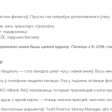
стых фінансаў. Просты і не патрабуе дэталізаванага ўліку.
 ежа, транспарт, страхоўкі).
г, падарожжы).
ZE, падушка бяспекі).
еражэнні можа быць цяжка адразу. Пачніце з 5–10% і па
су
 бюджэту — гэта занадта шмат часу і намаганняў. Вось нек
ку ў тэлефоне «выдаткі месяца». Раз у тыдзень агляніце фота
PKO, mBank, ING) паказваюць гісторыю транзакцый з катэгоры
і ідуць з адной карты — лічыць значна прасцей, чым калі час
бясплатных варыянтаў: Toshl Finance, Money Manager, або 