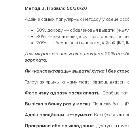
Метад 3. Правіла 50/30/20
Адзін з самых папулярных метадаў у свеце асабі
50% даходу — абавязковыя выдаткі (жыллё,
30% — «жаданні» (дасуг, рэстараны, шопін
20% — зберажэнні і выплата доўгаў (IKE, IK
Для мігранта з невысокім даходам 20% на зб
зарплата.
Як «канспектаваць» выдаткі хутка і без стрэ
Галоўная прычына, чаму людзі кідаюць вядзенне
Фота чэку адразу пасля аплаты.
Зрабіце пап
Выпіска з банку раз у месяц.
Польскія банкі (
Адзін плацёжны інструмент.
Калі ўсе выдатк
Праграмка або прыкладанне.
Доступна шмат 