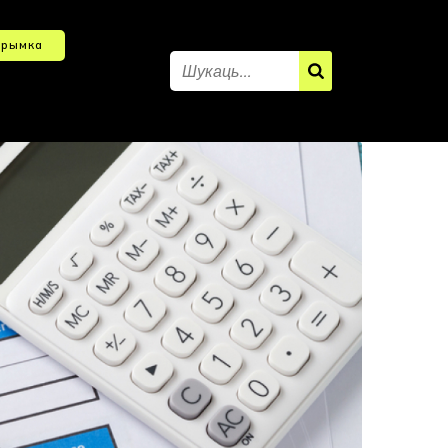
трымка