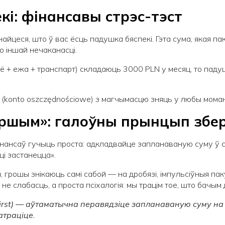
кі: фінансавы стрэс-тэст
найцеся, што ў вас ёсць падушка бяспекі. Гэта сума, якая
о іншай нечаканасці.
лё + ежа + транспарт) складаюць 3000 PLN у месяц, то пад
onto oszczędnościowe) з магчымасцю зняць у любы момант 
першым»: галоўны прынцып зб
нансаў гучыць проста: адкладвайце запланаваную суму ў 
ці застанецца».
 грошы знікаюць самі сабой — на дробязі, імпульсіўныя паку
а не слабасць, а проста псіхалогія: мы трацім тое, што бачым
irst
) — аўтаматычна перавядзіце запланаваную суму на 
атраціце.