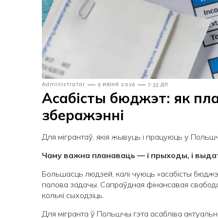
—
—
Admіnіstratar
9 июня 2026
7:33 дп
Асабісты бюджэт: як пл
зберажэнні
Для мігрантаў, якія жывуць і працуюць у Польш
Чаму важна планаваць — і прыходы, і выда
Большасць людзей, калі чуюць «асабісты бюджэт»
палова задачы. Сапраўдная фінансавая свабода 
колькі сыходзіць.
Для мігранта ў Польшчы гэта асабліва актуальна