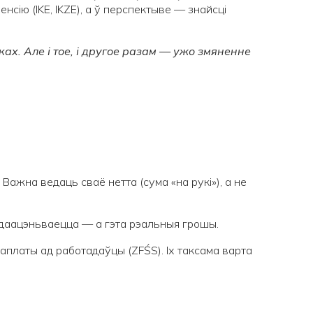
нсію (IKE, IKZE), а ў перспектыве — знайсці
ах. Але і тое, і другое разам — ужо змяненне
 Важна ведаць сваё нетта (сума «на рукі»), а не
даацэньваецца — а гэта рэальныя грошы.
 даплаты ад работадаўцы (ZFŚS). Іх таксама варта