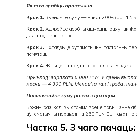
Як гэта зрабіць практычна
Крок 1.
Вызначце суму — нават 200–300 PLN у 
Крок 2.
Адкройце асобны ашчадны рахунак (kont
для штодзённых трат.
Крок 3.
Наладзьце аўтаматычны пастаянны перав
памятаць.
Крок 4.
Жывіце на тое, што засталося. Бюджэт па
Прыклад: зарплата 5 000
PLN
. У дзень выпл
месяц — 4 300
PLN
. Менавіта так і трэба пла
Павялічвайце суму разам з даходам
Кожны раз, калі вы атрымліваеце павышэнне аб
аўтаматычны перавод на 250 PLN. Вы нават не а
Частка 5. З чаго пачаць