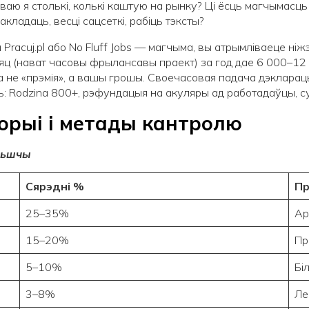
іваю я столькі, колькі каштую на рынку? Ці ёсць магчымасц
ладаць, весці сацсеткі, рабіць тэксты?
racuj.pl або No Fluff Jobs — магчыма, вы атрымліваеце ніж
ц (нават часовы фрылансавы праект) за год дае 6 000–12 0
та не «прэмія», а вашы грошы. Своечасовая падача дэкларац
ь: Rodzina 800+, рэфундацыя на акуляры ад работадаўцы, су
горыі і метады кантролю
льшчы
Сярэдні %
П
25–35%
Ар
15–20%
Пр
5–10%
Бі
3–8%
Ле