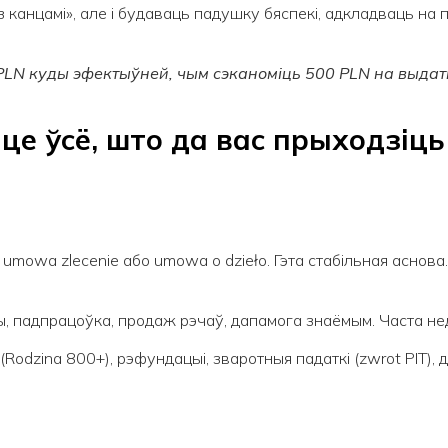
канцамі», але і будаваць падушку бяспекі, адкладваць на пе
PLN
куды эфектыўней, чым
с
эканоміць 500
PLN
на выдатк
це ўсё, што да вас прыходзіць
umowa zlecenie або umowa o dzieło. Гэта стабільная аснова.
, падпрацоўка, продаж рэчаў, дапамога знаёмым. Часта не
(Rodzina 800+), рэфундацыі, зваротныя падаткі (zwrot PIT),