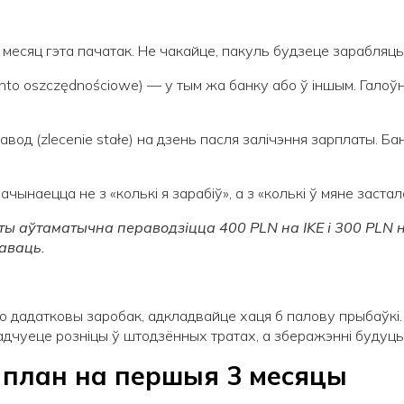
месяц гэта пачатак. Не чакайце, пакуль будзеце зарабляць
o oszczędnościowe) — у тым жа банку або ў іншым. Галоўна
од (zlecenie stałe) на дзень пасля залічэння зарплаты. Ба
чынаецца не з «колькі я зарабіў», а з «колькі ў мяне заста
аты аўтаматычна пераводзіцца 400
PLN
на
IKE
і 300
PLN
н
наваць.
о дадатковы заробак, адкладвайце хаця б палову прыбаўкі.
дчуеце розніцы ў штодзённых тратах, а зберажэнні будуць 
: план на першыя 3 месяцы