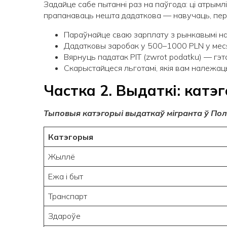
Задайце сабе пытанні раз на паўгода: ці атрымл
прапанаваць нешта дадаткова — навучаць, перак
Параўнайце сваю зарплату з рынкавымі на P
Дадатковы заробак у 500–1000 PLN у меся
Вярнуць падатак PIT (zwrot podatku) — гэ
Скарыстайцеся льготамі, якія вам належац
Частка 2. Выдаткі: катэ
Тыповыя катэгорыі выдаткаў мігранта ў По
Катэгорыя
Жыллё
Ежа і быт
Транспарт
Здароўе