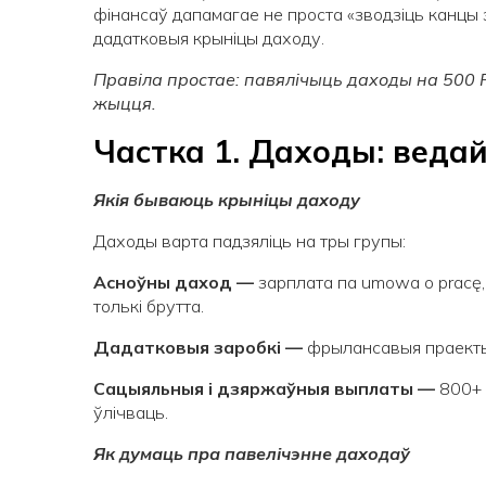
фінансаў дапамагае не проста «зводзіць канцы з 
дадатковыя крыніцы даходу.
Правіла простае: павялічыць даходы на 500
жыцця.
Частка 1. Даходы: ведай
Якія бываюць крыніцы даходу
Даходы варта падзяліць на тры групы:
Асноўны даход —
зарплата па umowa o pracę, 
толькі брутта.
Дадатковыя заробкі —
фрылансавыя праекты
Сацыяльныя і дзяржаўныя выплаты —
800+ 
ўлічваць.
Як думаць пра павелічэнне даходаў