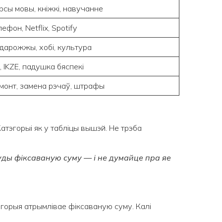
рсы мовы, кніжкі, навучанне
лефон, Netflix, Spotify
дарожжы, хобі, культура
E, IKZE, падушка бяспекі
монт, замена рэчаў, штрафы
Катэгорыі як у табліцы вышэй. Не трэба
ды фіксаваную суму — і не думайце пра яе
горыя атрымлівае фіксаваную суму. Калі