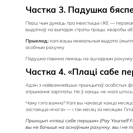
Частка 3. Падушка бяспе
Перш чым думаць пра інвестыцыі і IKE — перака
выдаткаў на выпадак страты працы, хваробы аб
Прыклад:
калі вашы мінімальныя выдаткі (жыл
асобным рахунку.
Падушка павінна ляжаць на ашчадным рахунку (k
Частка 4. «Плаці сабе 
Адзін з найважнейшых прынцыпаў асабістых фі
атрымання зарплаты. Не ў канцы, не «калі штось
Чаму гэта важна? Калі вы чакаеце канца месяца,
застаецца нічога» — і так месяц за месяцам. Гэт
Прынцып «плаці сабе першым» (
Pay
Yourself
F
вы не бачыце на асноўным рахунку, вы і не п