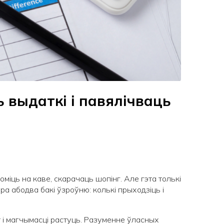
 выдаткі і павялічваць
міць на каве, скарачаць шопінг. Але гэта толькі
 абодва бакі ўзроўню: колькі прыходзіць і
т і магчымасці растуць. Разуменне ўласных