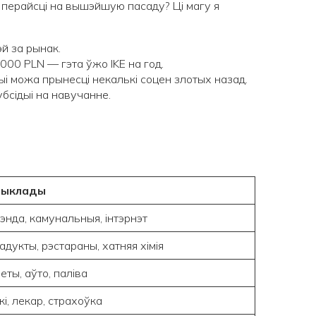
ь перайсці на вышэйшую пасаду? Ці магу я
эй за рынак.
00 PLN — гэта ўжо IKE на год.
ыі можа прынесці некалькі соцен злотых назад.
бсідыі на навучанне.
рыклады
энда, камунальныя, інтэрнэт
адукты, рэстараны, хатняя хімія
леты, аўто, паліва
кі, лекар, страхоўка