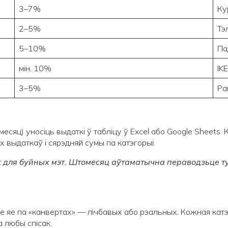
3–7%
Ку
2–5%
Тэ
5–10%
Па
мін. 10%
IK
3–5%
Ра
есяц) уносіць выдаткі ў табліцу ў Excel або Google Sheets. 
выдаткаў і сярэдняй сумы па катэгорыі.
 для буйных мэт. Штомесяц аўтаматычна пераводзьце ту
 яе па «канвертах» — лічбавых або рэальных. Кожная катэ
 любы спісак.