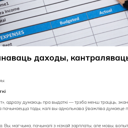
анаваць даходы, кантраляваць
чы.
ткі
, адразу думаюць пра выдаткі — трэба менш траціць, экано
пачынаецца тады, калі вы аднолькава ўважліва думаеце пра
. Вы, магчыма, пачыналі з нізкай зарплаты, але мовы, вопы