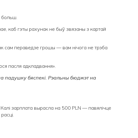
 больш.
е, каб гэты рахунак не быў звязаны з картай
нк сам пераведзе грошы — вам нічога не трэба
лося пасля адкладвання».
а падушку бяспекі. Рэальны бюджэт на
 Калі зарплата вырасла на 500 PLN — павялічце
расці.