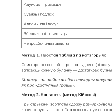
Адукацыя і развіццё
Сувязь і падпіскі
Адпачынак і дасуг
Зберажэнні і інвестыцыі
Непрадбачаныя выдаткі
Метад 1. Простая табліца па катэгорыях
Самы просты спосаб — раз на тыдзень (ці раз у м
запісваць кожную булачку — дастаткова буйных 
Хітрасць: адкройце асобны ашчадны рахунак
як пра «даступныя грошы».
Метад 2. Канверты (метад Кійосакі)
Пры атрыманні зарплаты адразу размяркоўвайце
канверт пусты — стоп. Гэта дысцыплінуе лепш за