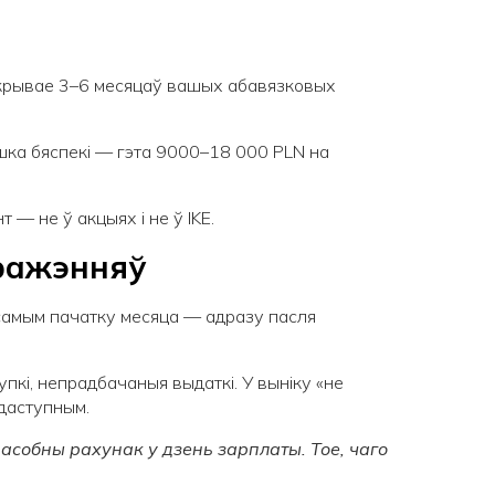
 пакрывае 3–6 месяцаў вашых абавязковых
ушка бяспекі — гэта 9000–18 000 PLN на
— не ў акцыях і не ў IKE.
еражэнняў
самым пачатку месяца — адразу пасля
пкі, непрадбачаныя выдаткі. У выніку «не
 даступным.
асобны рахунак у дзень зарплаты. Тое, чаго