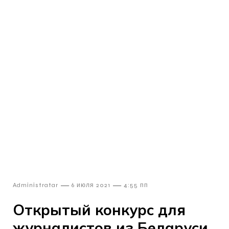
—
—
Admіnіstratar
6 июля 2021
4:55 пп
Открытый конкурс для
журналистов из Беларуси