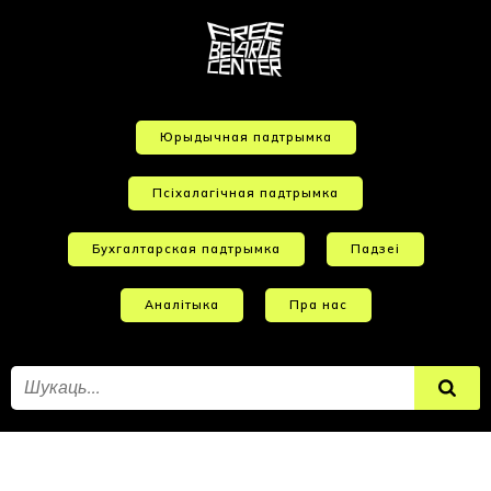
Юрыдычная падтрымка
Псіхалагічная падтрымка
Бухгалтарская падтрымка
Падзеі
Аналітыка
Пра нас