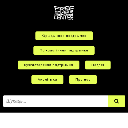
Юрыдычная падтрымка
Псіхалагічная падтрымка
Бухгалтарская падтрымка
Падзеі
Аналітыка
Пра нас