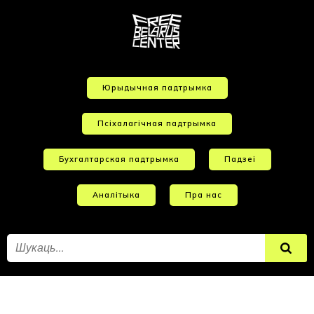
Юрыдычная падтрымка
Псіхалагічная падтрымка
Бухгалтарская падтрымка
Падзеі
Аналітыка
Пра нас