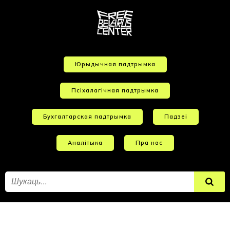
Юрыдычная падтрымка
Псіхалагічная падтрымка
Бухгалтарская падтрымка
Падзеі
Аналітыка
Пра нас