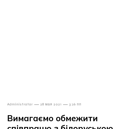
—
—
Admіnіstratar
28 мая 2021
3:26 пп
Вимагаємо обмежити
співпрацю з білоруською