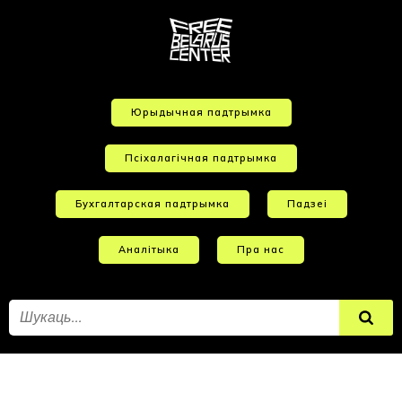
Юрыдычная падтрымка
Псіхалагічная падтрымка
Бухгалтарская падтрымка
Падзеі
Аналітыка
Пра нас