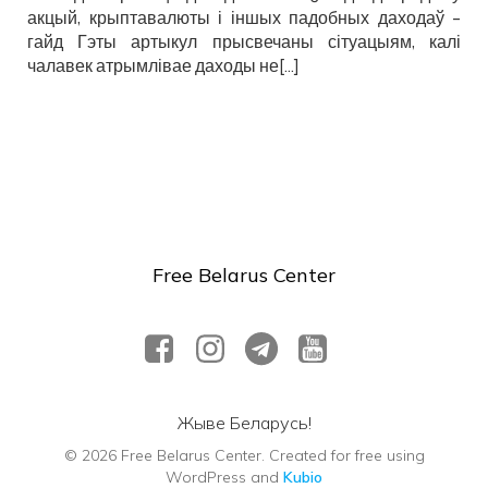
акцый, крыптавалюты і іншых падобных даходаў –
гайд Гэты артыкул прысвечаны сітуацыям, калі
чалавек атрымлівае даходы не[…]
Free Belarus Center
Жыве Беларусь!
© 2026 Free Belarus Center. Created for free using
WordPress and
Kubio