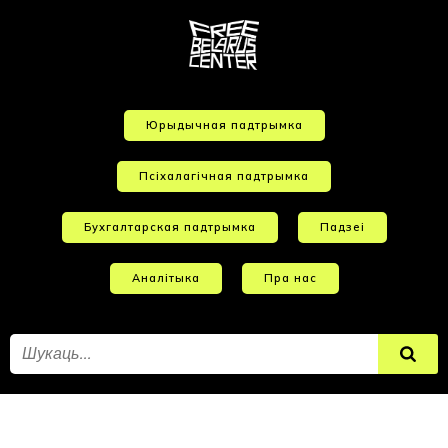
Юрыдычная падтрымка
Псіхалагічная падтрымка
Бухгалтарская падтрымка
Падзеі
Аналітыка
Пра нас