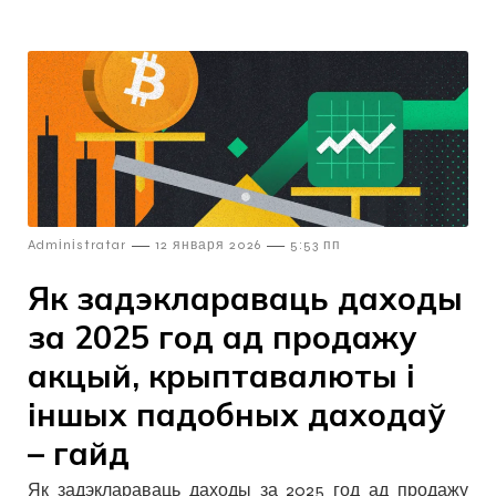
—
—
Admіnіstratar
12 января 2026
5:53 пп
Як задэклараваць даходы
за 2025 год ад продажу
акцый, крыптавалюты і
іншых падобных даходаў
– гайд
Як задэклараваць даходы за 2025 год ад продажу