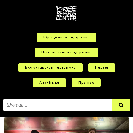
Юрыдычная падтрымка
Псіхалагічная падтрымка
Бухгалтарская падтрымка
Падзеі
Аналітыка
Пра нас