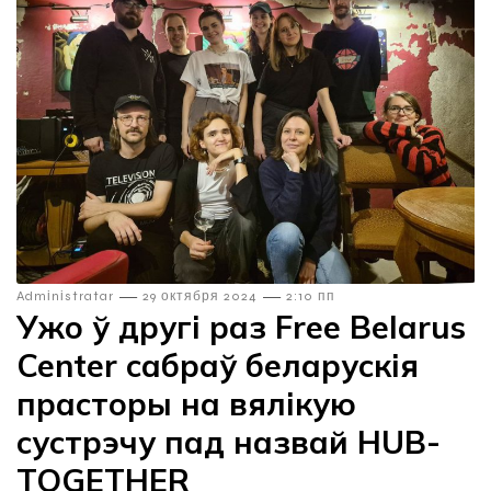
—
—
Admіnіstratar
29 октября 2024
2:10 пп
Ужо ў другі раз Free Belarus
Center cабраў беларускія
прасторы на вялікую
сустрэчу пад назвай HUB-
TOGETHER