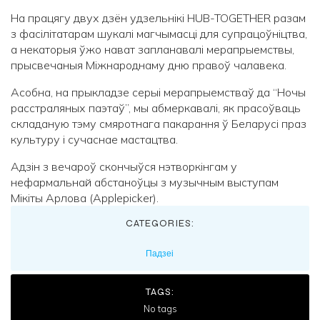
На працягу двух дзён удзельнікі HUB-TOGETHER разам
з фасілітатарам шукалі магчымасці для супрацоўніцтва,
а некаторыя ўжо нават запланавалі мерапрыемствы,
прысвечаныя Міжнароднаму дню правоў чалавека.
Асобна, на прыкладзе серыі мерапрыемстваў да “Ночы
расстраляных паэтаў”, мы абмеркавалі, як прасоўваць
складаную тэму смяротнага пакарання ў Беларусі праз
культуру і сучаснае мастацтва.
Адзін з вечароў скончыўся нэтворкінгам у
нефармальнай абстаноўцы з музычным выступам
Мікіты Арлова (Applepicker).
CATEGORIES:
Падзеі
TAGS:
No tags