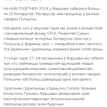
На HUB-TOGETHER-2024 у Варшаве сабраліся больш
за 10 беларусаў і беларусаў, якія працуюць у розных
гарадах Польшчы.
Нагадаем, што ў мінулым годзе мы, разам з актывісткай
і заснавальніцай фонду STUS Лізаветай Сцяцко,
стварылі каталог асноўных беларускіх прастор у
Польшчы ў фармаце зіна — самаробнага міні-часопіса.
Усе ўдзельнікі і ўдзельніцы атрымалі вынікі гэтай працы.
У гэтым годзе 27-28 кастрычніка ў Варшаве мы сабралі
тых, хто займаецца грамадскай адукацыяй, медыя,
культурніцкімі імпрэзамі, гуманітарнай дапамогай і
развіццём беларускіх супольнасцяў у розных гарадах
Польшчы, каб больш даведацца адно пра аднаго.
Удзельнікі і ўдзельніцы з Гданьска, Сопата, Кракава,
Беластока, Познані і Варшавы абмеркавалі свае
каштоўнасныя падыходы, актуальныя выклікі,
пазітыўны досвед і візію будучыні.