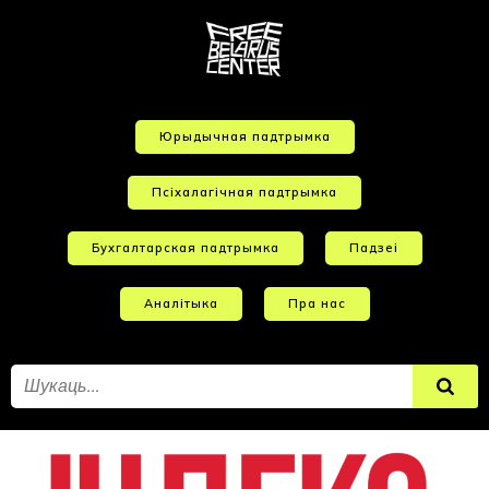
Юрыдычная падтрымка
Псіхалагічная падтрымка
Бухгалтарская падтрымка
Падзеі
Аналітыка
Пра нас