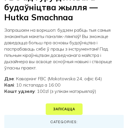
будаўніцтва жылля —
Hutka Smaсhnaa
Запрашаем на воркшоп: будзем рабіць тыя самыя
знакамітыя макеты панэляк-лямпаў! Вы зможаце
даведацца больш пра асновы будаўніцтва і
паспрабаваць сябе ў працы з інструментамі! Пад
пільным кіраўніцтвам дасведчанага майстра і
дызайнера вы асвоіце асноўныя навыкі і створыце
ўласны праект.
Дзе
: Каворкінг FBC (Mokotowska 24, офіс 64)
Калі
: 10 лістапада а 16:00
Кошт удзелу
: 100zl (з улікам матэрыялаў)
ЗАПІСАЦЦА
CATEGORIES: