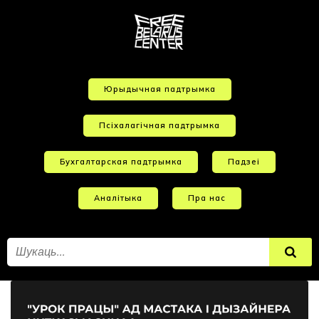
Юрыдычная падтрымка
Псіхалагічная падтрымка
Бухгалтарская падтрымка
Падзеі
Аналітыка
Пра нас