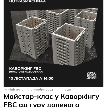
—
—
Admіnіstratar
7 ноября 2024
11:52 дп
Майстар-клас у Каворкінгу
FBC ад гуру долевага