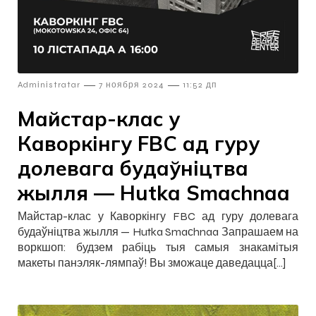
—
—
Admіnіstratar
7 ноября 2024
11:52 дп
Майстар-клас у
Каворкінгу FBC ад гуру
долевага будаўніцтва
жылля — Hutka Smaсhnaa
Майстар-клас у Каворкінгу FBC ад гуру долевага
будаўніцтва жылля — Hutka Smaсhnaa Запрашаем на
воркшоп: будзем рабіць тыя самыя знакамітыя
макеты панэляк-лямпаў! Вы зможаце даведацца[…]