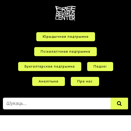
Юрыдычная падтрымка
Псіхалагічная падтрымка
Бухгалтарская падтрымка
Падзеі
Аналітыка
Пра нас