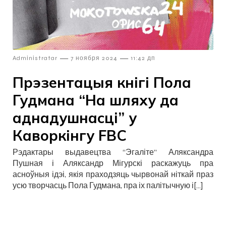
—
—
Admіnіstratar
7 ноября 2024
11:42 дп
Прэзентацыя кнігі Пола
Гудмана “На шляху да
аднадушнасці” у
Каворкінгу FBC
Рэдактары выдавецтва “Эгаліте” Аляксандра
Пушная і Аляксандр Мігурскі раскажуць пра
асноўныя ідэі, якія праходзяць чырвонай ніткай праз
усю творчасць Пола Гудмана, пра іх палітычную і[…]