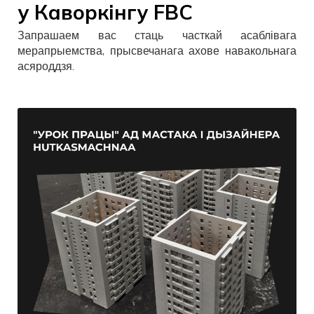
у Каворкінгу FBC
Запрашаем вас стаць часткай асаблівага
мерапрыемства, прысвечанага ахове навакольнага
асяроддзя.