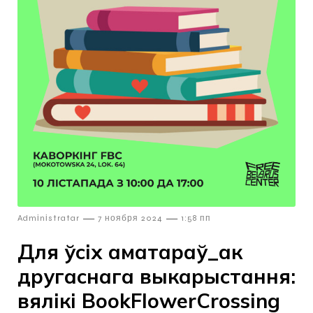
—
—
Admіnіstratar
7 ноября 2024
1:58 пп
Для ўсіх аматараў_ак
другаснага выкарыстання:
вялікі BookFlowerCrossing