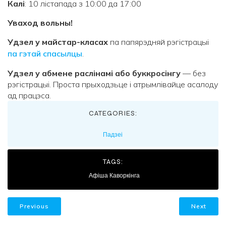
Калі
: 10 лістапада з 10:00 да 17:00
Уваход вольны!
Удзел у майстар-класах
па папярэдняй рэгістрацыі
па гэтай спасылцы
.
Удзел у абмене раслінамі або буккросінгу
— без
рэгістрацыі. Проста прыходзьце і атрымлівайце асалоду
ад працэса.
CATEGORIES:
Падзеі
TAGS:
Афіша Каворкінга
Previous
Next