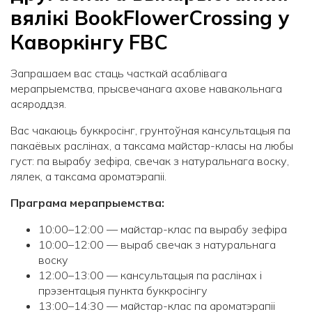
вялікі BookFlowerCrossing у
Каворкінгу FBC
Запрашаем вас стаць часткай асаблівага
мерапрыемства, прысвечанага ахове навакольнага
асяроддзя.
Вас чакаюць буккросінг, грунтоўная кансультацыя па
пакаёвых раслінах, а таксама майстар-класы на любы
густ: па вырабу зефіра, свечак з натуральнага воску,
лялек, а таксама ароматэрапіі.
Праграма мерапрыемства:
10:00–12:00 — майстар-клас па вырабу зефіра
10:00–12:00 — выраб свечак з натуральнага
воску
12:00–13:00 — кансультацыя па раслінах і
прэзентацыя пункта буккросінгу
13:00–14:30 — майстар-клас па ароматэрапіі