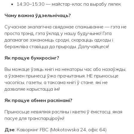
14:30–15:30 — майстар-клас па вырабу лялек
Чаму важна ўдзельнічаць?
Сучаснае экалагічна свядомае спажыванне — гэта не
проста трэнд, гэта ўклад у нашу будучыню! Гэта
дапамагае зэканоміць сродкі, скараціць адходы і
беражліва ставіцца да прыроды. Далучайцеся!
Як працуе буккросінг?
Вы можаце ўзяць кнігі на некаторы час або назаўжды,
а ўзамен прынесці ўжо прачытаныя. НЕ прыносьце
часопісы, газеты, а таксама кнігі ў стане, які не
дазваляе карыстацца імі!
Як працуе абмен раслінамі?
Прыносьце невялікія расліны і кветкі ў ёмістасці, якая
пасуе для транспарціроўкі!
Дзе
: Каворкінг FBC (Mokotowska 24, офіс 64)