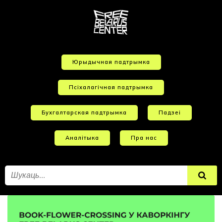
Юрыдычная падтрымка
Псіхалагічная падтрымка
Бухгалтарская падтрымка
Падзеі
Аналітыка
Пра нас