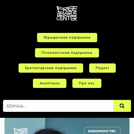
Юрыдычная падтрымка
Псіхалагічная падтрымка
Бухгалтарская падтрымка
Падзеі
Аналітыка
Пра нас