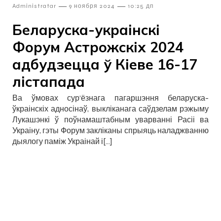
—
—
Admіnіstratar
9 ноября 2024
10:25 дп
Беларуска-украінскі
Форум Астрожскіх 2024
адбудзецца ў Кіеве 16-17
лістапада
Ва ўмовах сур’ёзнага пагаршэння беларуска-
ўкраінскіх адносінаў, выкліканага саўдзелам рэжыму
Лукашэнкі ў поўнамаштабным уварванні Расіі ва
Украіну, гэты Форум закліканы спрыяць наладжванню
дыялогу паміж Украінай і[…]