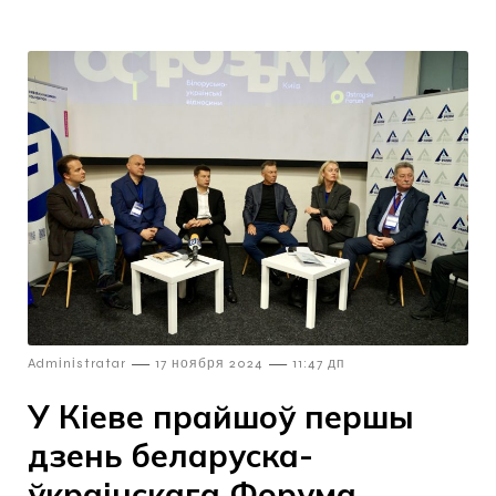
—
—
Admіnіstratar
17 ноября 2024
11:47 дп
У Кіеве прайшоў першы
дзень беларуска-
ўкраінскага Форума