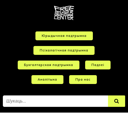
Юрыдычная падтрымка
Псіхалагічная падтрымка
Бухгалтарская падтрымка
Падзеі
Аналітыка
Пра нас