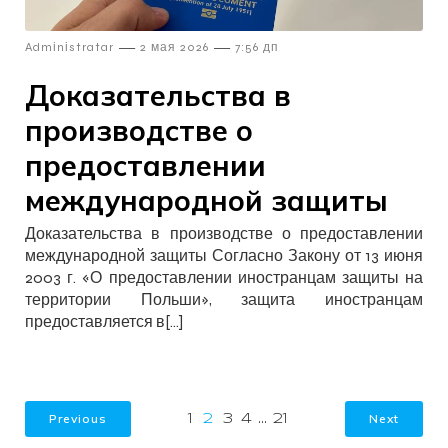
—
—
Admіnіstratar
2 мая 2026
7:56 дп
Доказательства в
производстве о
предоставлении
международной защиты
Доказательства в производстве о предоставлении
международной защиты Согласно Закону от 13 июня
2003 г. «О предоставлении иностранцам защиты на
территории Польши», защита иностранцам
предоставляется в[…]
Previous
Next
1
2
3
4
…
21