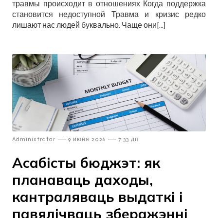
травмы происходит в отношениях Когда поддержка
становится недоступной Травма и кризис редко
лишают нас людей буквально. Чаще они[…]
—
—
Admіnіstratar
9 июня 2026
7:33 дп
Асабісты бюджэт: як
планаваць даходы,
кантраляваць выдаткі і
павялічваць зберажэнні