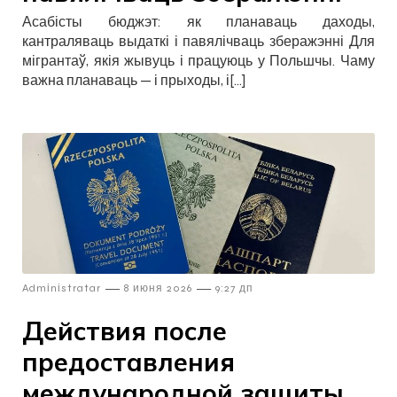
Асабісты бюджэт: як планаваць даходы,
кантраляваць выдаткі і павялічваць зберажэнні Для
мігрантаў, якія жывуць і працуюць у Польшчы. Чаму
важна планаваць — і прыходы, і[…]
—
—
Admіnіstratar
8 июня 2026
9:27 дп
Действия после
предоставления
международной защиты