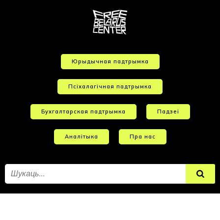
Юрыдычная падтрымка
Псіхалагічная падтрымка
Бухгалтарская падтрымка
Падзеі
Аналітыка
Пра нас