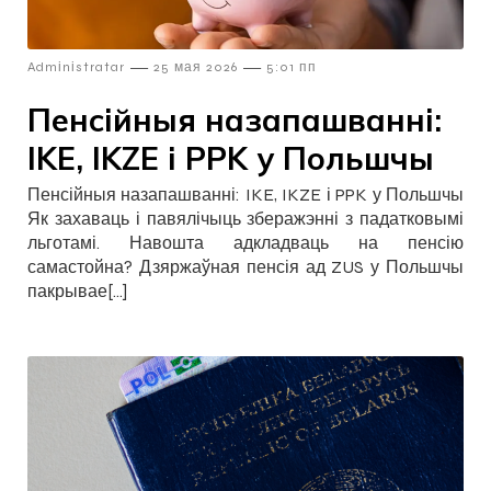
—
—
Admіnіstratar
25 мая 2026
5:01 пп
Пенсійныя назапашванні:
IKE, IKZE і PPK у Польшчы
Пенсійныя назапашванні: IKE, IKZE і PPK у Польшчы
Як захаваць і павялічыць зберажэнні з падатковымі
льготамі. Навошта адкладваць на пенсію
самастойна? Дзяржаўная пенсія ад ZUS у Польшчы
пакрывае[…]